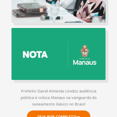
Prefeito David Almeida conduz audiência
pública e coloca Manaus na vanguarda do
saneamento básico no Brasil
VEJA POR COMPLETO