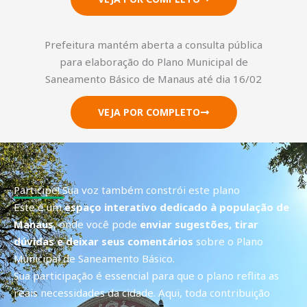
Prefeitura mantém aberta a consulta pública
para elaboração do Plano Municipal de
Saneamento Básico de Manaus até dia 16/02
VEJA POR COMPLETO
Participe! Sua voz também constrói este plano
Este é um
espaço interativo dedicado à população de
Manaus
, onde você pode
enviar sugestões, tirar
dúvidas e deixar seus comentários
sobre o Plano
Municipal de Saneamento Básico.
Sua participação é essencial para que o plano reflita as
reais necessidades da cidade. Aqui, toda contribuição